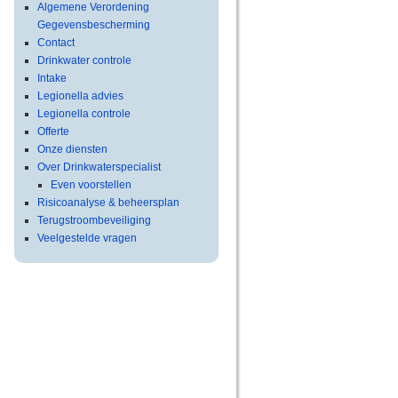
Algemene Verordening
Gegevensbescherming‎
Contact
Drinkwater controle
Intake
Legionella advies
Legionella controle
Offerte
Onze diensten
Over Drinkwaterspecialist
Even voorstellen
Risicoanalyse & beheersplan
Terugstroombeveiliging
Veelgestelde vragen