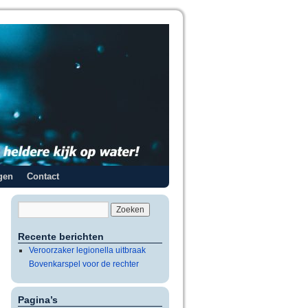
gen
Contact
Recente berichten
Veroorzaker legionella uitbraak
Bovenkarspel voor de rechter
Pagina’s